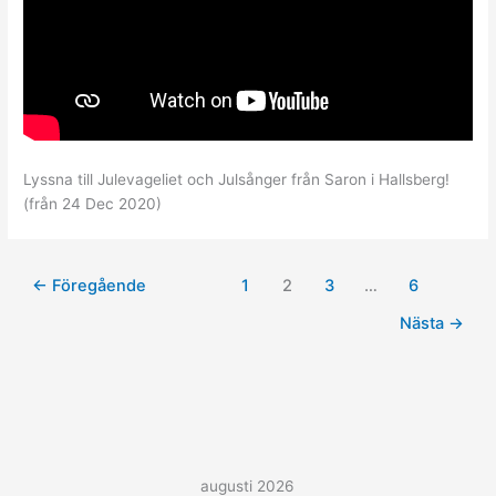
Lyssna till Julevageliet och Julsånger från Saron i Hallsberg!
(från 24 Dec 2020)
←
Föregående
1
2
3
…
6
Nästa
→
augusti 2026