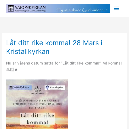
Hoppa
Huv
till
innehåll
Låt ditt rike komma! 28 Mars i
Kristallkyrkan
Nu är vårens datum satta för ”Låt ditt rike komma!”. Välkomna!
🙏🙌🔥