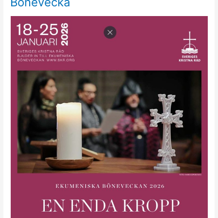
Bönevecka