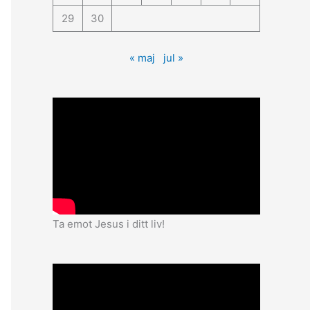
29
30
« maj
jul »
Ta emot Jesus i ditt liv!