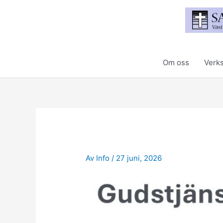
Hoppa
till
innehåll
Om oss
Verk
Av
Info
/
27 juni, 2026