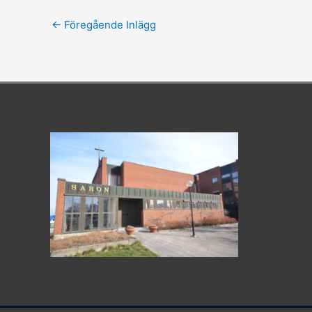
←
Föregående Inlägg