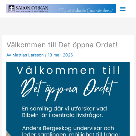
Hoppa
Huv
till
innehåll
Välkommen till Det öppna Ordet!
Av
Mattias Larsson
/
13 maj, 2026