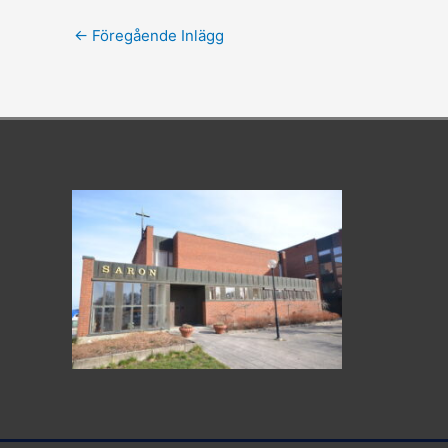
←
Föregående Inlägg