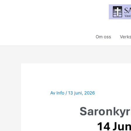
Hoppa
till
innehåll
Om oss
Verk
Av
Info
/
13 juni, 2026