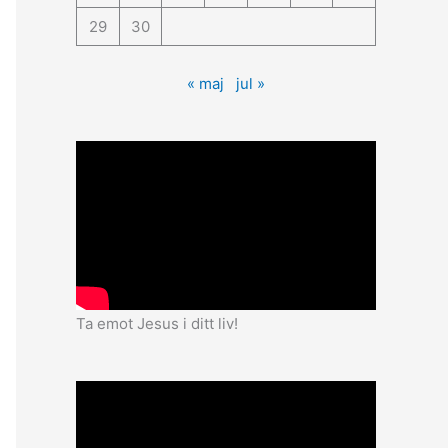
29
30
« maj
jul »
Ta emot Jesus i ditt liv!