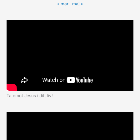
« mar
maj »
Ta emot Jesus i ditt liv!