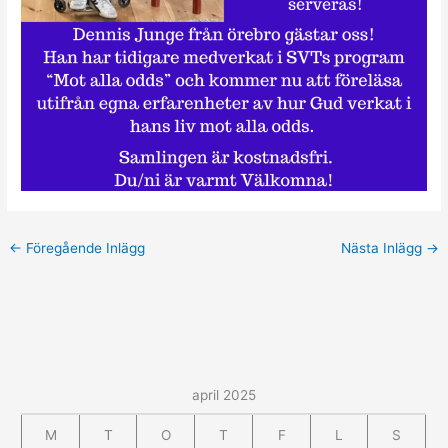
←
Föregående Inlägg
Nästa Inlägg
→
april 2025
M
T
O
T
F
L
S