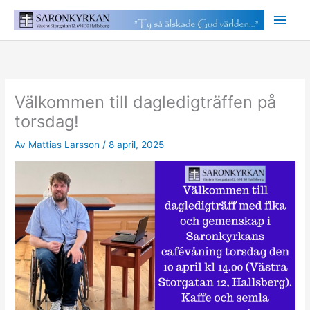
Hoppa
Huv
till
innehåll
Välkommen till dagledigträffen på
torsdag!
Av
Mattias Larsson
/
8 april, 2025