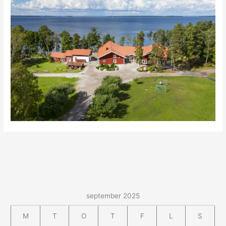
september 2025
M
T
O
T
F
L
S