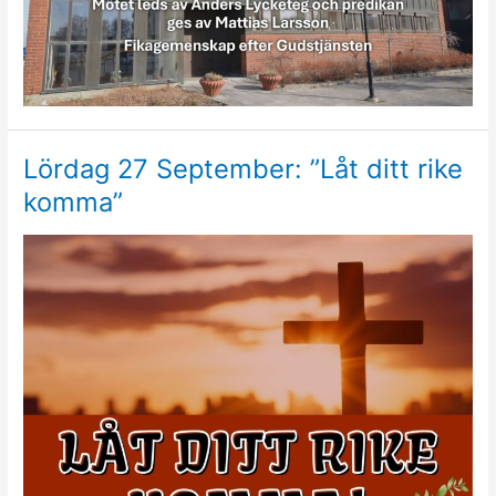
Lördag 27 September: ”Låt ditt rike
komma”