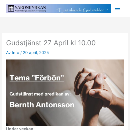
Hoppa
Huv
till
innehåll
Gudstjänst 27 April kl 10.00
Av
Info
/
20 april, 2025
Under veckan: