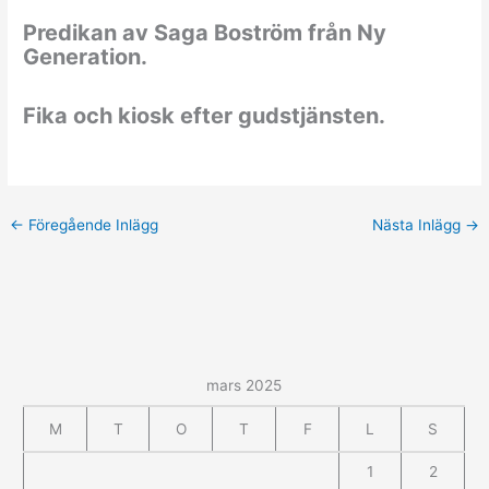
Predikan av Saga Boström från Ny
Generation.
Fika och kiosk efter gudstjänsten.
←
Föregående Inlägg
Nästa Inlägg
→
mars 2025
M
T
O
T
F
L
S
1
2