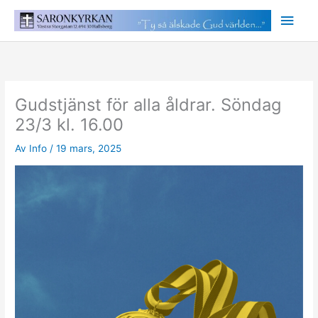
Hoppa
Huv
till
innehåll
Gudstjänst för alla åldrar. Söndag
23/3 kl. 16.00
Av
Info
/
19 mars, 2025