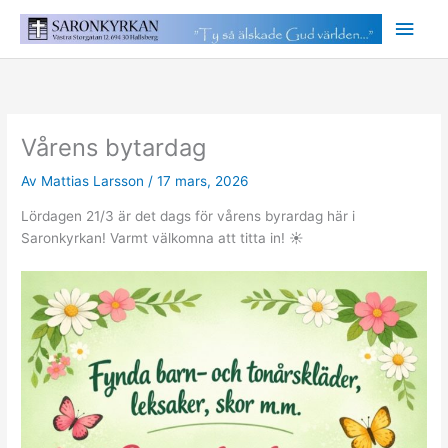
Hoppa
Huv
till
innehåll
Vårens bytardag
Av
Mattias Larsson
/
17 mars, 2026
Lördagen 21/3 är det dags för vårens byrardag här i
Saronkyrkan! Varmt välkomna att titta in! ☀️