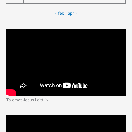
« feb
apr »
Ta emot Jesus i ditt liv!