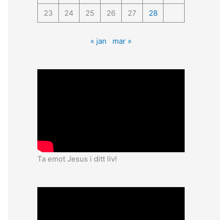
23
24
25
26
27
28
« jan
mar »
Ta emot Jesus i ditt liv!