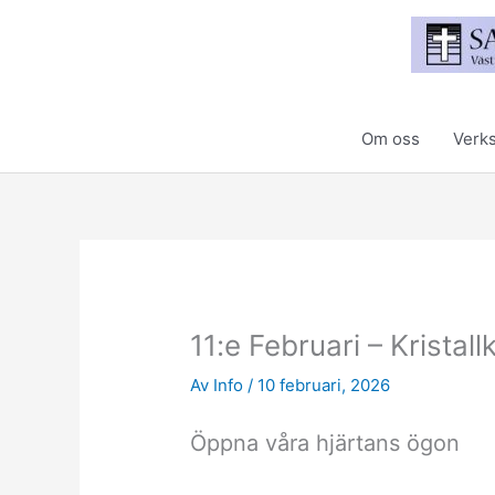
Hoppa
till
innehåll
Om oss
Verk
11:e Februari – Kristal
Av
Info
/
10 februari, 2026
Öppna våra hjärtans ögon