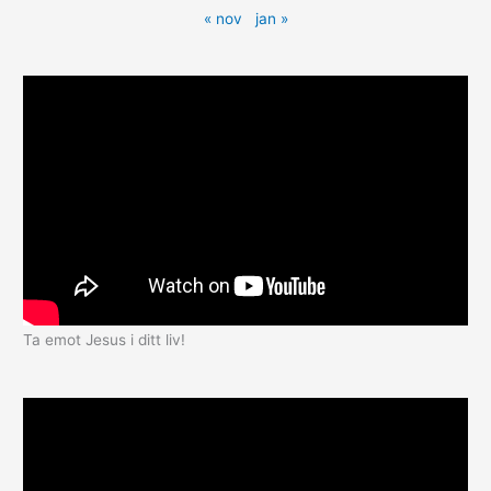
« nov
jan »
Ta emot Jesus i ditt liv!