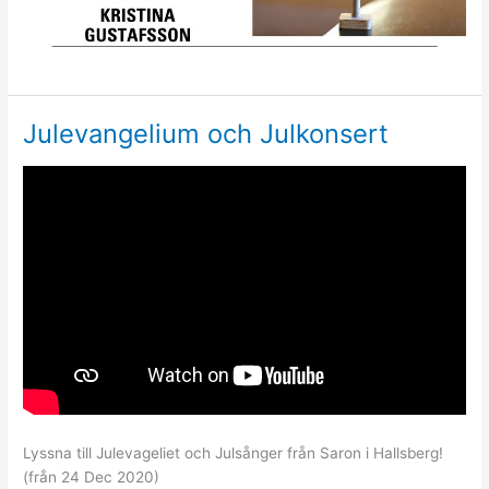
Julevangelium och Julkonsert
Lyssna till Julevageliet och Julsånger från Saron i Hallsberg!
(från 24 Dec 2020)