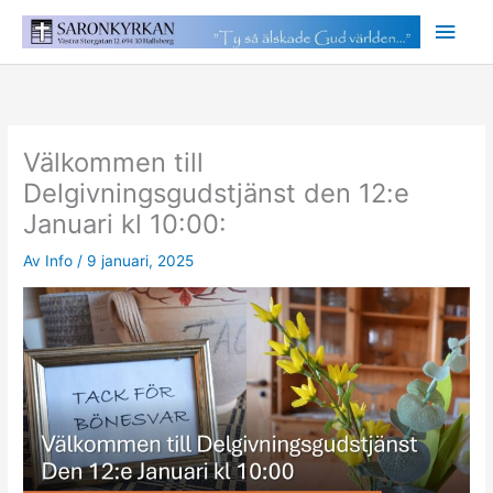
Hoppa
Huv
till
innehåll
Välkommen till
Delgivningsgudstjänst den 12:e
Januari kl 10:00:
Av
Info
/
9 januari, 2025