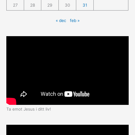
27
28
29
30
31
« dec
feb »
Ta emot Jesus i ditt liv!